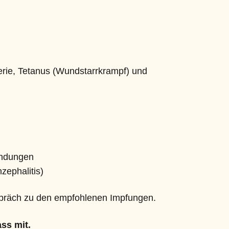
erie, Tetanus (Wundstarrkrampf) und
ündungen
ephalitis)
spräch zu den empfohlenen Impfungen.
ss mit.